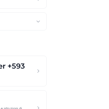
er +593
e istruzioni di