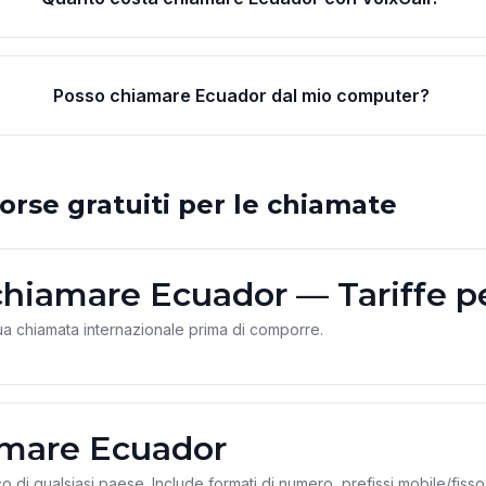
Posso chiamare Ecuador dal mio computer?
orse gratuiti per le chiamate
chiamare Ecuador — Tariffe p
ua chiamata internazionale prima di comporre.
mare Ecuador
co di qualsiasi paese. Include formati di numero, prefissi mobile/fisso 