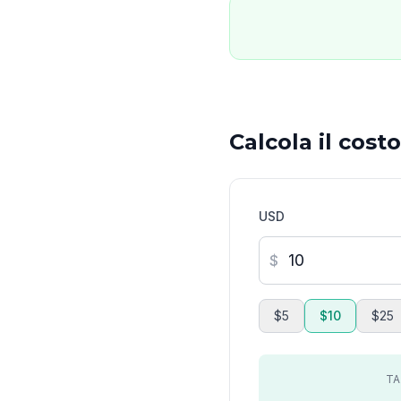
Calcola il cost
USD
$
$5
$10
$25
TA