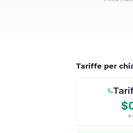
Tariffe per ch
Tari
$
al