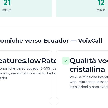
21
12
minuti
minuti
omiche verso Ecuador — VoixCall
features.lowRates
Qualità vo
cristallina
conomiche verso Ecuador (+593) dal
a app, nessun abbonamento. Le tariffe
VoixCall funziona inter
ador.
web, eliminando la nece
installazioni o approvazio