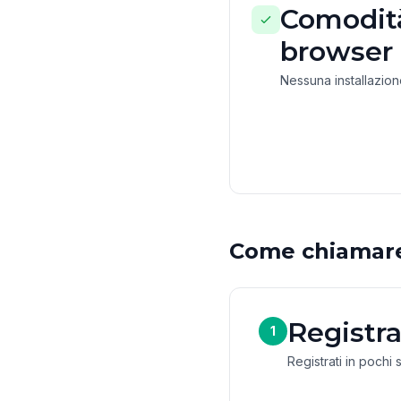
Comodità
browser
Nessuna installazio
Come chiamar
Registra
1
Registrati in pochi