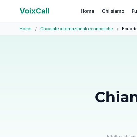
VoixCall
Home
Chi siamo
Fu
Home
/
Chiamate internazionali economiche
/
Ecuado
Chia
Effettua chiam