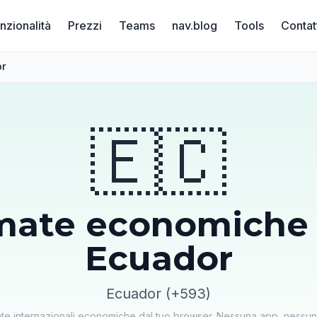
nzionalità
Prezzi
Teams
nav.blog
Tools
Contat
r
🇪🇨
mate economiche 
Ecuador
Ecuador (+593)
ate internazionali economiche dal tuo browser. Nessuna app, ness