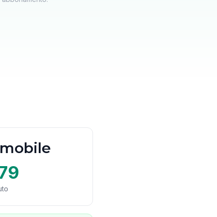
 mobile
79
uto