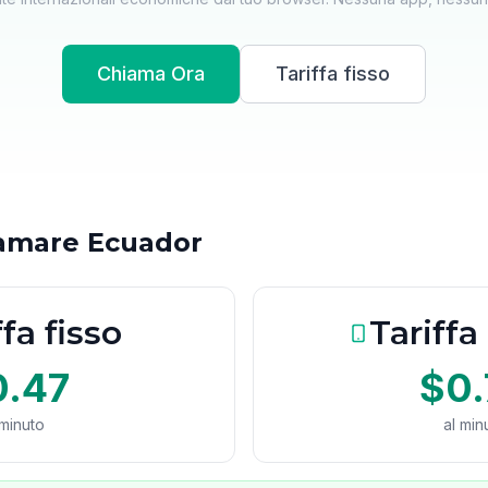
Chiama Ora
Tariffa fisso
iamare Ecuador
ffa fisso
Tariffa
0.47
$0.
 minuto
al min