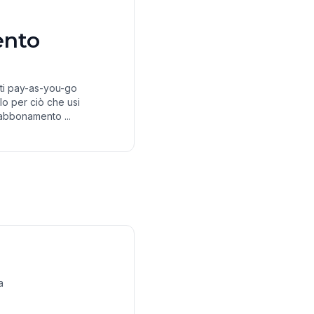
nto
diti pay-as-you-go
lo per ciò che usi
abbonamento ...
a