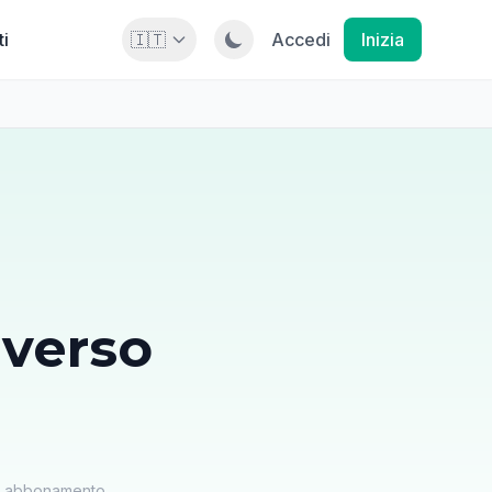
ti
🇮🇹
Accedi
Inizia
verso
un abbonamento.