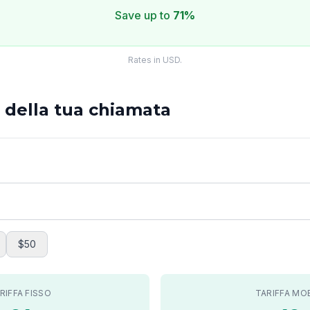
Save up to
71%
Rates in USD.
o della tua chiamata
$50
RIFFA FISSO
TARIFFA MO