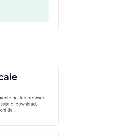
cale
amente nel tuo browser
ssità di download,
ni dal...