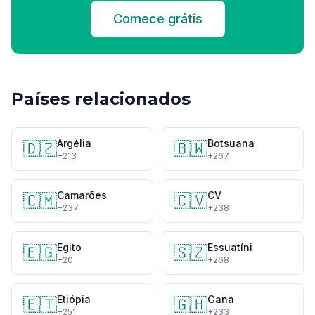
Comece grátis
Países relacionados
Argélia
Botsuana
🇩🇿
🇧🇼
+213
+267
Camarões
CV
🇨🇲
🇨🇻
+237
+238
Egito
Essuatíni
🇪🇬
🇸🇿
+20
+268
Etiópia
Gana
🇪🇹
🇬🇭
+251
+233