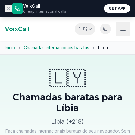
VoixCall
GET APP
Cheap international calls
VoixCall
🇧🇷
Início
/
Chamadas internacionais baratas
/
Líbia
🇱🇾
Chamadas baratas para
Líbia
Líbia (+218)
Faça chamadas internacionais baratas do seu navegador. Sem