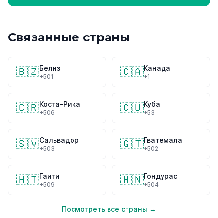
Связанные страны
Белиз
Канада
🇧🇿
🇨🇦
+501
+1
Коста-Рика
Куба
🇨🇷
🇨🇺
+506
+53
Сальвадор
Гватемала
🇸🇻
🇬🇹
+503
+502
Гаити
Гондурас
🇭🇹
🇭🇳
+509
+504
Посмотреть все страны →