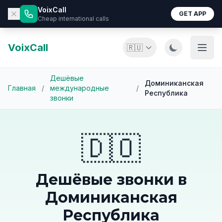
VoixCall
GET APP
Cheap international calls
VoixCall
🇷🇺
Дешёвые
Доминиканская
Главная
/
международные
/
Республика
звонки
🇩🇴
Дешёвые звонки в
Доминиканская
Республика