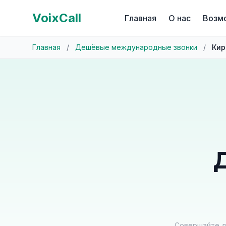
VoixCall
Главная
О нас
Возм
Главная
/
Дешёвые международные звонки
/
Кир
Совершайте д