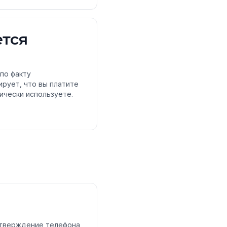
ется
по факту
ирует, что вы платите
тически используете.
одтверждение телефона