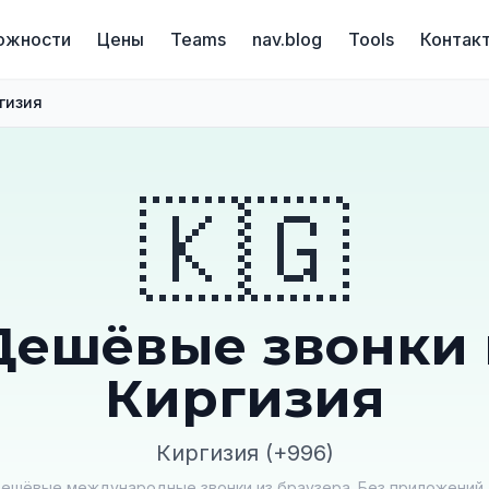
ожности
Цены
Teams
nav.blog
Tools
Контак
гизия
🇰🇬
Дешёвые звонки 
Киргизия
Киргизия (+996)
ешёвые международные звонки из браузера. Без приложений, 