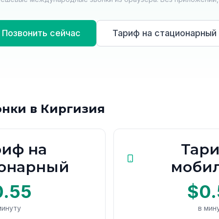
Позвонить сейчас
Тариф на стационарный
онки в Киргизия
риф на
Тари
ионарный
моби
0.55
$0.
минуту
в мин