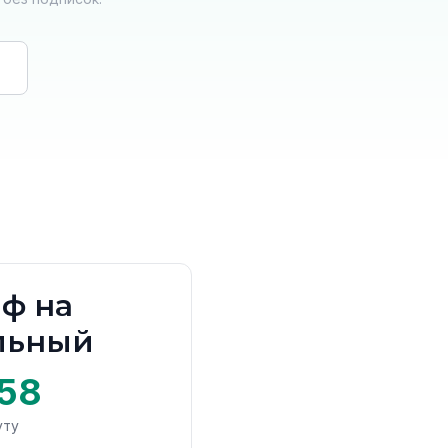
ф на
льный
58
уту