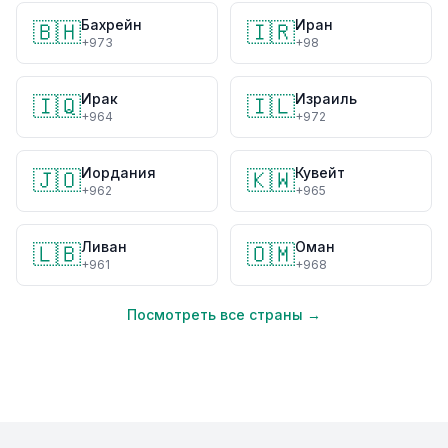
Бахрейн
Иран
🇧🇭
🇮🇷
+973
+98
Ирак
Израиль
🇮🇶
🇮🇱
+964
+972
Иордания
Кувейт
🇯🇴
🇰🇼
+962
+965
Ливан
Оман
🇱🇧
🇴🇲
+961
+968
Посмотреть все страны →