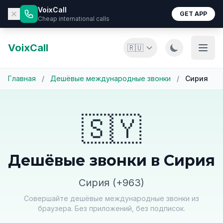
VoixCall
GET APP
Cheap international calls
VoixCall
🇷🇺
Главная
/
Дешёвые международные звонки
/
Сирия
🇸🇾
Дешёвые звонки в Сирия
Сирия (+963)
Совершайте дешёвые международные звонки из
браузера. Без приложений, без подписок.