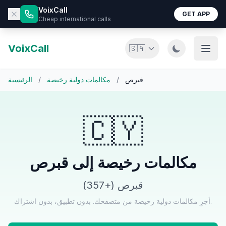
VoixCall
GET APP
Cheap international calls
VoixCall
🇸🇦
قبرص
/
مكالمات دولية رخيصة
/
الرئيسية
🇨🇾
مكالمات رخيصة إلى قبرص
قبرص (+357)
أجرِ مكالمات دولية رخيصة من متصفحك. بدون تطبيق، بدون اشتراك.