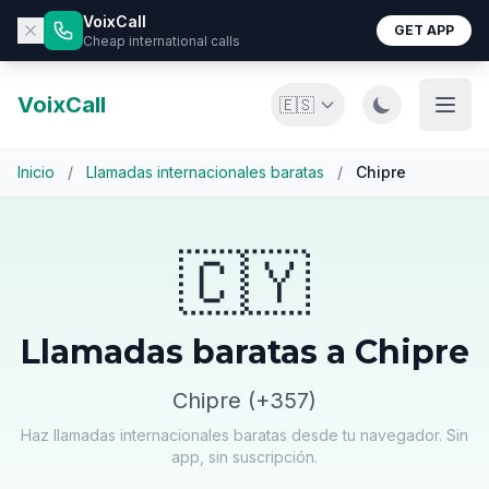
VoixCall
GET APP
Cheap international calls
VoixCall
🇪🇸
Inicio
/
Llamadas internacionales baratas
/
Chipre
🇨🇾
Llamadas baratas a Chipre
Chipre (+357)
Haz llamadas internacionales baratas desde tu navegador. Sin
app, sin suscripción.