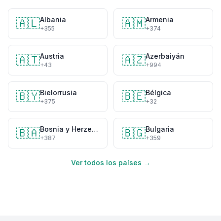
Albania
Armenia
🇦🇱
🇦🇲
+355
+374
Austria
Azerbaiyán
🇦🇹
🇦🇿
+43
+994
Bielorrusia
Bélgica
🇧🇾
🇧🇪
+375
+32
Bosnia y Herzegovina
Bulgaria
🇧🇦
🇧🇬
+387
+359
Ver todos los países →