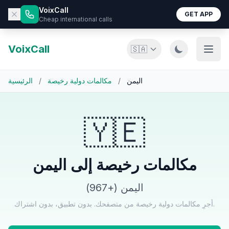
VoixCall
GET APP
Cheap international calls
VoixCall
🇸🇦
اليمن
/
مكالمات دولية رخيصة
/
الرئيسية
🇾🇪
مكالمات رخيصة إلى اليمن
اليمن (+967)
أجرِ مكالمات دولية رخيصة من متصفحك. بدون تطبيق، بدون اشتراك.