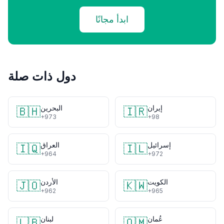
ابدأ مجانًا
دول ذات صلة
إيران
البحرين
🇧🇭
🇮🇷
+973
+98
إسرائيل
العراق
🇮🇶
🇮🇱
+964
+972
الكويت
الأردن
🇯🇴
🇰🇼
+962
+965
عُمان
لبنان
🇱🇧
🇴🇲