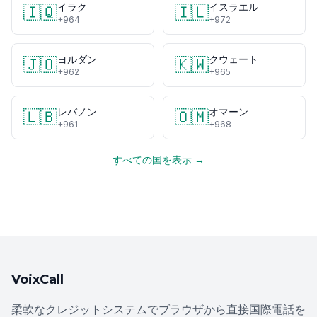
イラク
イスラエル
🇮🇶
🇮🇱
+964
+972
ヨルダン
クウェート
🇯🇴
🇰🇼
+962
+965
レバノン
オマーン
🇱🇧
🇴🇲
+961
+968
すべての国を表示 →
VoixCall
柔軟なクレジットシステムでブラウザから直接国際電話を