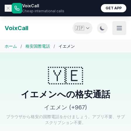
VoixCall
GET APP
Cheap international calls
VoixCall
🇯🇵
ホーム
/
格安国際電話
/
イエメン
🇾🇪
イエメンへの格安通話
イエメン (+967)
ブラウザから格安の国際電話をかけましょう。アプリ不要、サブ
スクリプション不要。