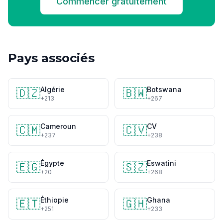
Commencer gratuitement
Pays associés
Algérie
Botswana
🇩🇿
🇧🇼
+213
+267
Cameroun
CV
🇨🇲
🇨🇻
+237
+238
Égypte
Eswatini
🇪🇬
🇸🇿
+20
+268
Éthiopie
Ghana
🇪🇹
🇬🇭
+251
+233