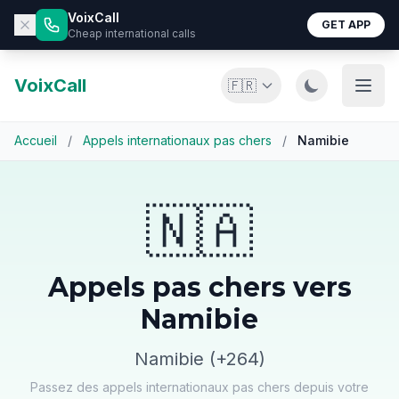
VoixCall
GET APP
Cheap international calls
VoixCall
🇫🇷
Accueil
/
Appels internationaux pas chers
/
Namibie
🇳🇦
Appels pas chers vers
Namibie
Namibie (+264)
Passez des appels internationaux pas chers depuis votre