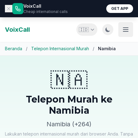
VoixCall
GET APP
Cheap international calls
VoixCall
🇮🇩
Beranda
/
Telepon Internasional Murah
/
Namibia
🇳🇦
Telepon Murah ke
Namibia
Namibia (+264)
Lakukan telepon internasional murah dari browser Anda. Tanpa