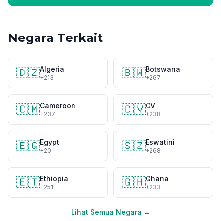
Negara Terkait
Algeria
Botswana
🇩🇿
🇧🇼
+213
+267
Cameroon
CV
🇨🇲
🇨🇻
+237
+238
Egypt
Eswatini
🇪🇬
🇸🇿
+20
+268
Ethiopia
Ghana
🇪🇹
🇬🇭
+251
+233
Lihat Semua Negara →