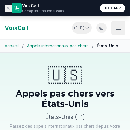
VoixCall
GET APP
Cheap international calls
VoixCall
🇫🇷
Accueil
/
Appels internationaux pas chers
/
États-Unis
🇺🇸
Appels pas chers vers
États-Unis
États-Unis (+1)
Passez des appels internationaux pas chers depuis votre