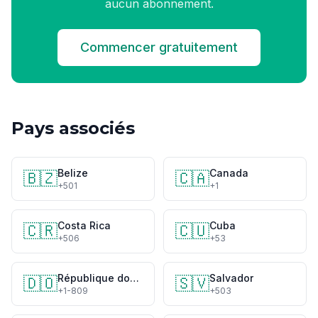
aucun abonnement.
Commencer gratuitement
Pays associés
Belize
Canada
🇧🇿
🇨🇦
+501
+1
Costa Rica
Cuba
🇨🇷
🇨🇺
+506
+53
République dominicaine
Salvador
🇩🇴
🇸🇻
+1-809
+503