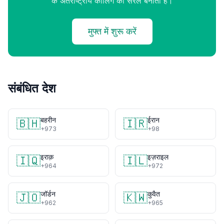
के अंतर्राष्ट्रीय कॉलिंग को सरल बनाता है।
मुफ्त में शुरू करें
संबंधित देश
बहरीन
ईरान
🇧🇭
🇮🇷
+973
+98
इराक़
इज़राइल
🇮🇶
🇮🇱
+964
+972
जॉर्डन
कुवैत
🇯🇴
🇰🇼
+962
+965