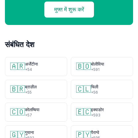
मुफ्त में शुरू करें
संबंधित देश
अर्जेंटीना
बोलीविया
🇦🇷
🇧🇴
+54
+591
ब्राज़ील
चिली
🇧🇷
🇨🇱
+55
+56
कोलम्बिया
इक्वाडोर
🇨🇴
🇪🇨
+57
+593
गुयाना
पैराग्वे
🇬🇾
🇵🇾
+592
+595