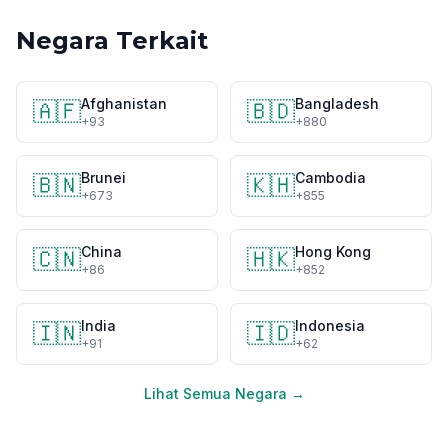
Negara Terkait
Afghanistan
Bangladesh
🇦🇫
🇧🇩
+93
+880
Brunei
Cambodia
🇧🇳
🇰🇭
+673
+855
China
Hong Kong
🇨🇳
🇭🇰
+86
+852
India
Indonesia
🇮🇳
🇮🇩
+91
+62
Lihat Semua Negara →