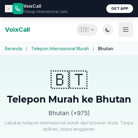
VoixCall
GET APP
Cheap international calls
VoixCall
🇮🇩
Beranda
/
Telepon Internasional Murah
/
Bhutan
🇧🇹
Telepon Murah ke Bhutan
Bhutan (+975)
Lakukan telepon internasional murah dari browser Anda. Tanpa
aplikasi, tanpa langganan.