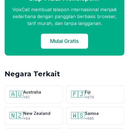
VoixCall membuat telepon internasional menjadi
sederhana dengan panggilan berbasis browser,
tarif murah, dan tanpa langganan.
Mulai Gratis
Negara Terkait
Australia
Fiji
🇦🇺
🇫🇯
+61
+679
New Zealand
Samoa
🇳🇿
🇼🇸
+64
+685