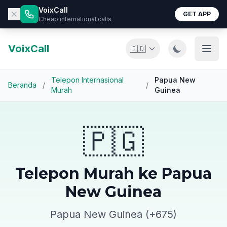
VoixCall
GET APP
Cheap international calls
VoixCall
🇮🇩
Telepon Internasional
Papua New
Beranda
/
/
Murah
Guinea
🇵🇬
Telepon Murah ke Papua
New Guinea
Papua New Guinea (+675)