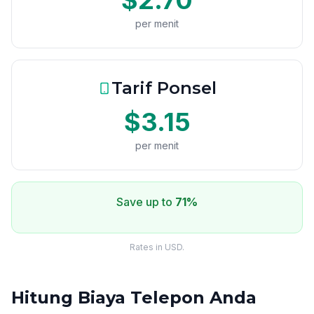
$2.70
per menit
Tarif Ponsel
$3.15
per menit
Save up to
71%
Rates in USD.
Hitung Biaya Telepon Anda