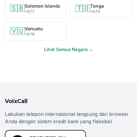
Solomon Islands
Tonga
🇸🇧
🇹🇴
+677
+676
Vanuatu
🇻🇺
+678
Lihat Semua Negara →
VoixCall
Lakukan telepon internasional langsung dari browser
Anda dengan sistem kredit kami yang fleksibel.