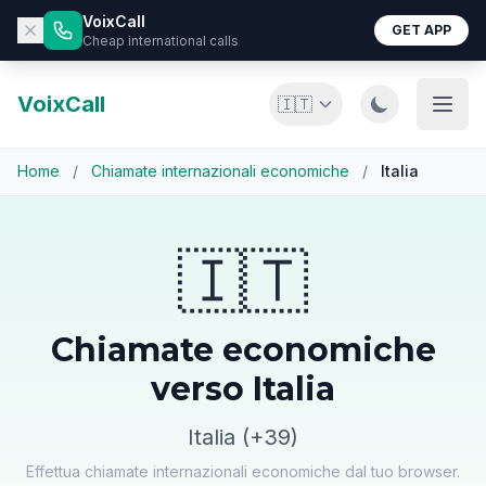
VoixCall
GET APP
Cheap international calls
VoixCall
🇮🇹
Home
/
Chiamate internazionali economiche
/
Italia
🇮🇹
Chiamate economiche
verso Italia
Italia (+39)
Effettua chiamate internazionali economiche dal tuo browser.