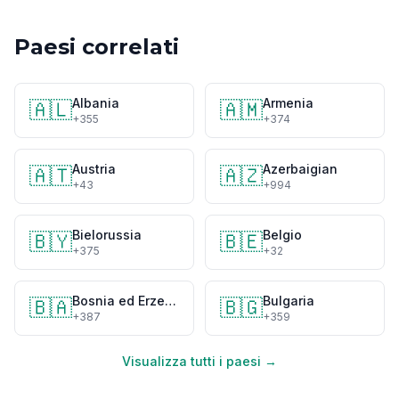
Paesi correlati
Albania
Armenia
🇦🇱
🇦🇲
+355
+374
Austria
Azerbaigian
🇦🇹
🇦🇿
+43
+994
Bielorussia
Belgio
🇧🇾
🇧🇪
+375
+32
Bosnia ed Erzegovina
Bulgaria
🇧🇦
🇧🇬
+387
+359
Visualizza tutti i paesi →