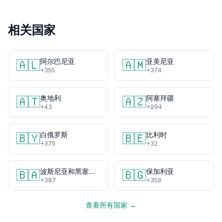
相关国家
阿尔巴尼亚
亚美尼亚
🇦🇱
🇦🇲
+355
+374
奥地利
阿塞拜疆
🇦🇹
🇦🇿
+43
+994
白俄罗斯
比利时
🇧🇾
🇧🇪
+375
+32
波斯尼亚和黑塞哥维那
保加利亚
🇧🇦
🇧🇬
+387
+359
查看所有国家 →