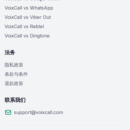
VoixCall vs WhatsApp
VoixCall vs Viber Out
VoixCall vs Rebtel
VoixCall vs Dingtone
法务
隐私政策
条款与条件
退款政策
联系我们
support@voixcall.com