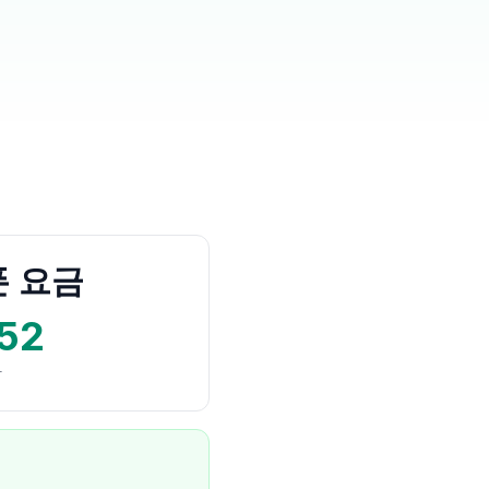
 요금
52
당