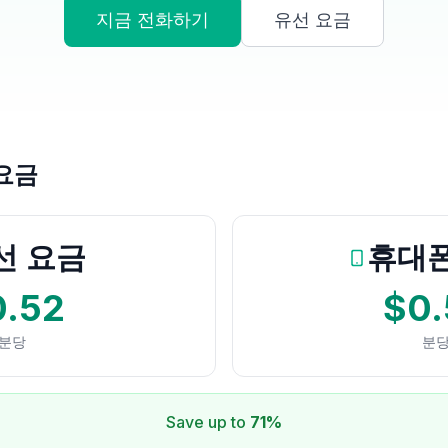
지금 전화하기
유선 요금
요금
선 요금
휴대폰
0.52
$0.
분당
분
Save up to
71%