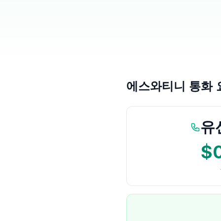
에스와티니 통화 
유
$