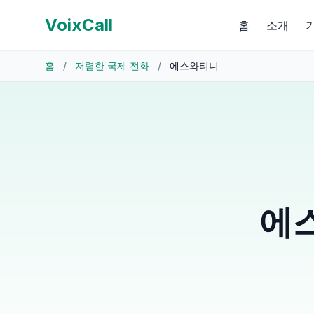
VoixCall
홈
소개
홈
/
저렴한 국제 전화
/
에스와티니
에