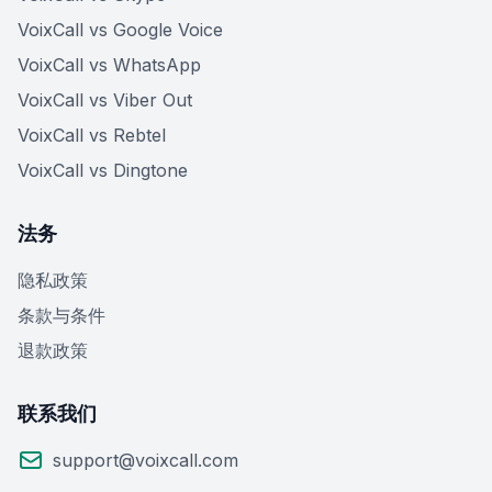
VoixCall vs Google Voice
VoixCall vs WhatsApp
VoixCall vs Viber Out
VoixCall vs Rebtel
VoixCall vs Dingtone
法务
隐私政策
条款与条件
退款政策
联系我们
support@voixcall.com