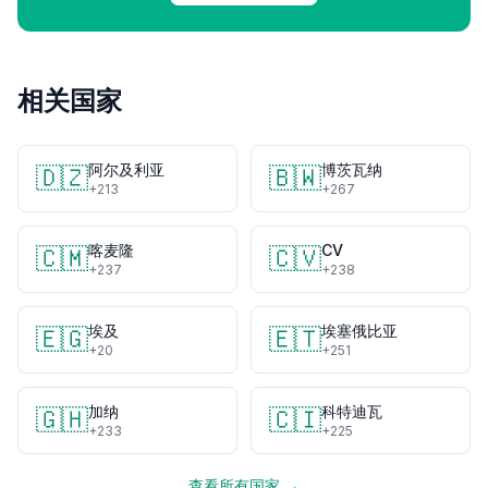
相关国家
阿尔及利亚
博茨瓦纳
🇩🇿
🇧🇼
+213
+267
喀麦隆
CV
🇨🇲
🇨🇻
+237
+238
埃及
埃塞俄比亚
🇪🇬
🇪🇹
+20
+251
加纳
科特迪瓦
🇬🇭
🇨🇮
+233
+225
查看所有国家 →