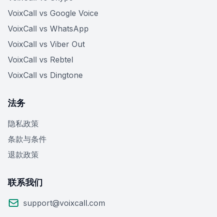
VoixCall vs Google Voice
VoixCall vs WhatsApp
VoixCall vs Viber Out
VoixCall vs Rebtel
VoixCall vs Dingtone
法务
隐私政策
条款与条件
退款政策
联系我们
support@voixcall.com