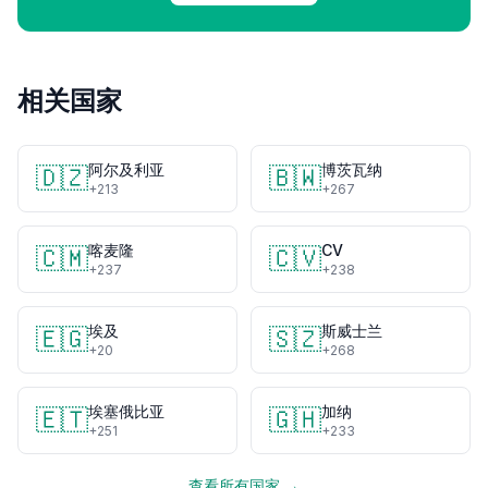
相关国家
阿尔及利亚
博茨瓦纳
🇩🇿
🇧🇼
+213
+267
喀麦隆
CV
🇨🇲
🇨🇻
+237
+238
埃及
斯威士兰
🇪🇬
🇸🇿
+20
+268
埃塞俄比亚
加纳
🇪🇹
🇬🇭
+251
+233
查看所有国家 →