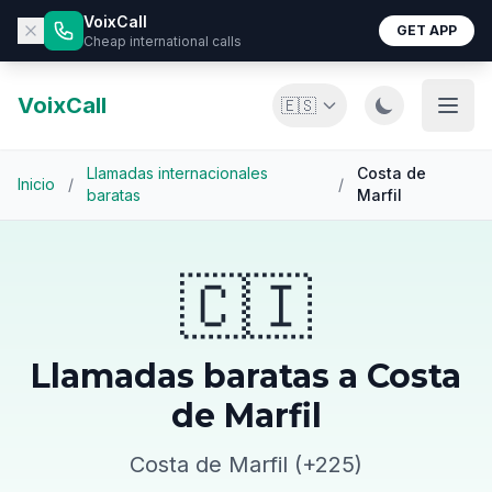
VoixCall
GET APP
Cheap international calls
VoixCall
🇪🇸
Llamadas internacionales
Costa de
Inicio
/
/
baratas
Marfil
🇨🇮
Llamadas baratas a Costa
de Marfil
Costa de Marfil (+225)