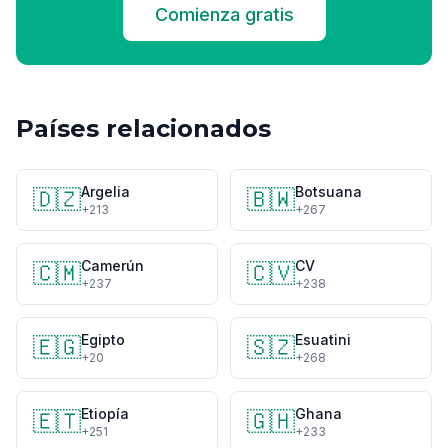
Comienza gratis
Países relacionados
Argelia
Botsuana
🇩🇿
🇧🇼
+213
+267
Camerún
CV
🇨🇲
🇨🇻
+237
+238
Egipto
Esuatini
🇪🇬
🇸🇿
+20
+268
Etiopía
Ghana
🇪🇹
🇬🇭
+251
+233