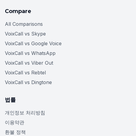
Compare
All Comparisons
VoixCall vs Skype
VoixCall vs Google Voice
VoixCall vs WhatsApp
VoixCall vs Viber Out
VoixCall vs Rebtel
VoixCall vs Dingtone
법률
개인정보 처리방침
이용약관
환불 정책