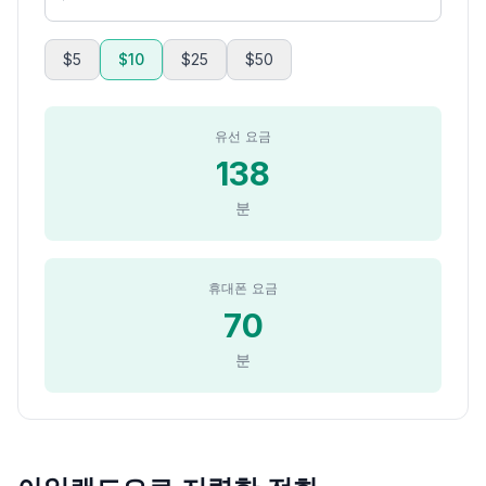
$5
$10
$25
$50
유선 요금
138
분
휴대폰 요금
70
분