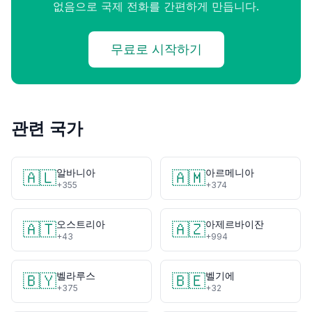
없음으로 국제 전화를 간편하게 만듭니다.
무료로 시작하기
관련 국가
알바니아
아르메니아
🇦🇱
🇦🇲
+355
+374
오스트리아
아제르바이잔
🇦🇹
🇦🇿
+43
+994
벨라루스
벨기에
🇧🇾
🇧🇪
+375
+32