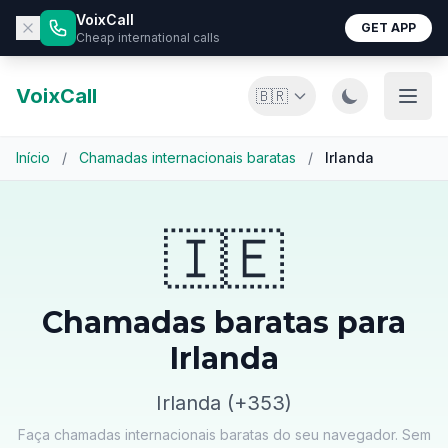
VoixCall
GET APP
Cheap international calls
VoixCall
🇧🇷
Início
/
Chamadas internacionais baratas
/
Irlanda
🇮🇪
Chamadas baratas para
Irlanda
Irlanda (+353)
Faça chamadas internacionais baratas do seu navegador. Sem