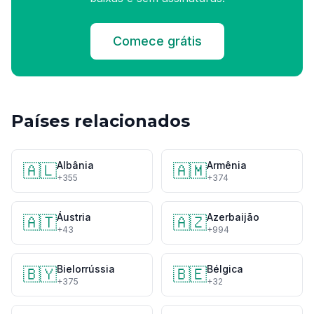
Comece grátis
Países relacionados
Albânia
Armênia
🇦🇱
🇦🇲
+355
+374
Áustria
Azerbaijão
🇦🇹
🇦🇿
+43
+994
Bielorrússia
Bélgica
🇧🇾
🇧🇪
+375
+32