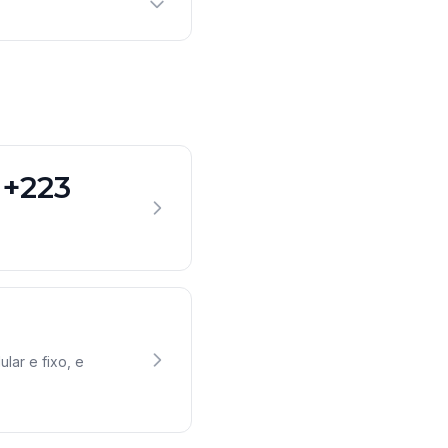
 +223
lar e fixo, e