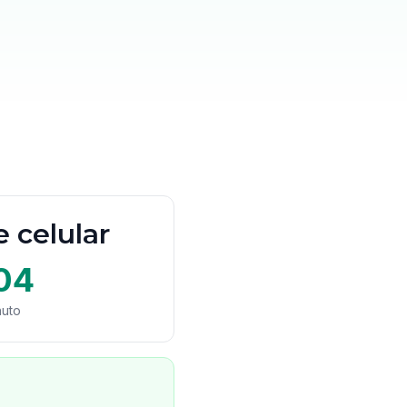
e celular
04
nuto