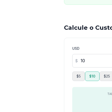
Calcule o Cus
USD
$
$5
$10
$25
TA