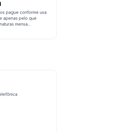
a
tos pague conforme usa
e apenas pelo que
naturas mensa...
elefônica