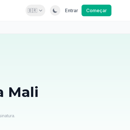
🇧🇷
Entrar
Começar
 Mali
inatura.