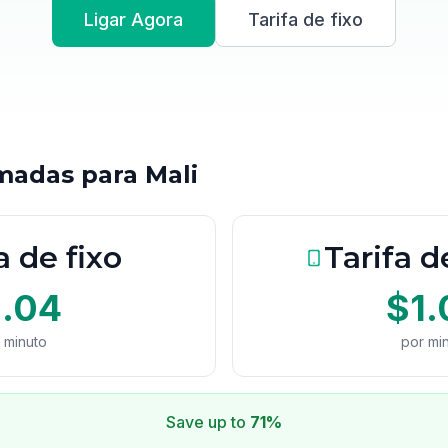
Ligar Agora
Tarifa de fixo
madas para Mali
a de fixo
Tarifa d
1.04
$1.
 minuto
por mi
Save up to
71%