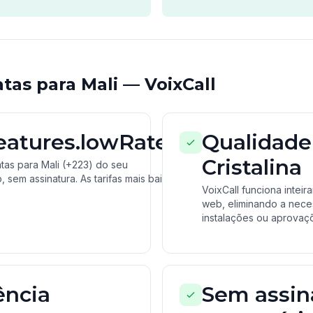
as para Mali — VoixCall
features.lowRates
Qualidade
Cristalina
as para Mali (+223) do seu
sem assinatura. As tarifas mais baixas
VoixCall funciona inte
web, eliminando a nec
instalações ou aprovaçõ
ência
Sem assin