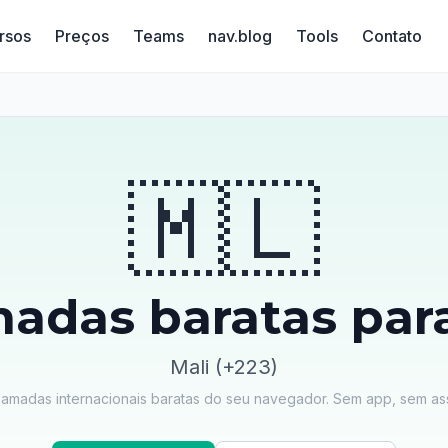
rsos
Preços
Teams
nav.blog
Tools
Contato
🇲🇱
adas baratas para
Mali (+223)
amadas internacionais baratas do seu navegador. Sem app, sem ass