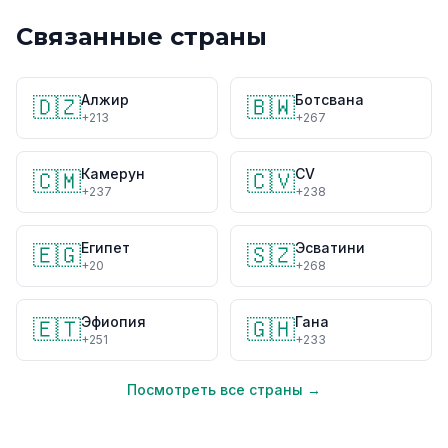
Связанные страны
Алжир
Ботсвана
🇩🇿
🇧🇼
+213
+267
Камерун
CV
🇨🇲
🇨🇻
+237
+238
Египет
Эсватини
🇪🇬
🇸🇿
+20
+268
Эфиопия
Гана
🇪🇹
🇬🇭
+251
+233
Посмотреть все страны →