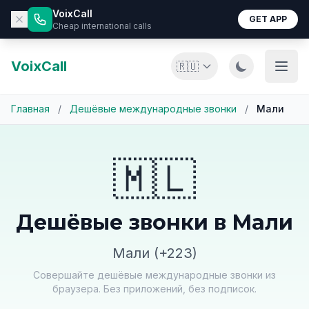
VoixCall
GET APP
Cheap international calls
VoixCall
🇷🇺
Главная
/
Дешёвые международные звонки
/
Мали
🇲🇱
Дешёвые звонки в Мали
Мали (+223)
Совершайте дешёвые международные звонки из
браузера. Без приложений, без подписок.