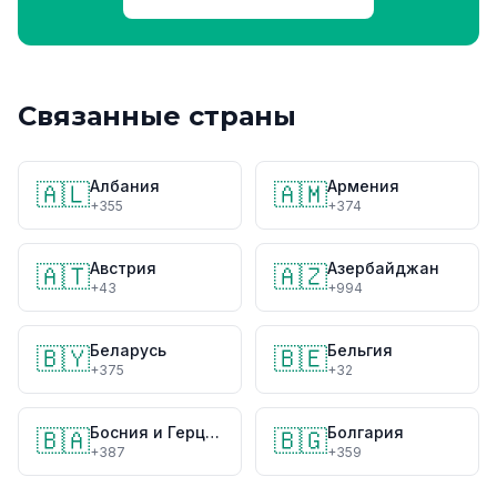
Связанные страны
Албания
Армения
🇦🇱
🇦🇲
+355
+374
Австрия
Азербайджан
🇦🇹
🇦🇿
+43
+994
Беларусь
Бельгия
🇧🇾
🇧🇪
+375
+32
Босния и Герцеговина
Болгария
🇧🇦
🇧🇬
+387
+359