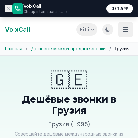
VoixCall
GET APP
Cheap international calls
VoixCall
🇷🇺
Главная
/
Дешёвые международные звонки
/
Грузия
🇬🇪
Дешёвые звонки в
Грузия
Грузия (+995)
Совершайте дешёвые международные звонки из