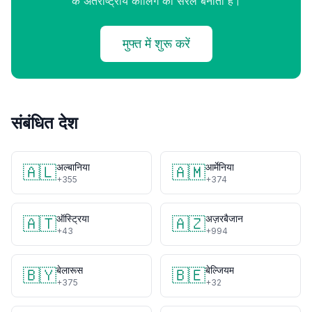
के अंतर्राष्ट्रीय कॉलिंग को सरल बनाता है।
मुफ्त में शुरू करें
संबंधित देश
अल्बानिया
आर्मेनिया
🇦🇱
🇦🇲
+355
+374
ऑस्ट्रिया
अज़रबैजान
🇦🇹
🇦🇿
+43
+994
बेलारूस
बेल्जियम
🇧🇾
🇧🇪
+375
+32