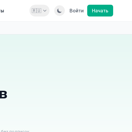
ты
🇷🇺
Войти
Начать
в
без подписок.