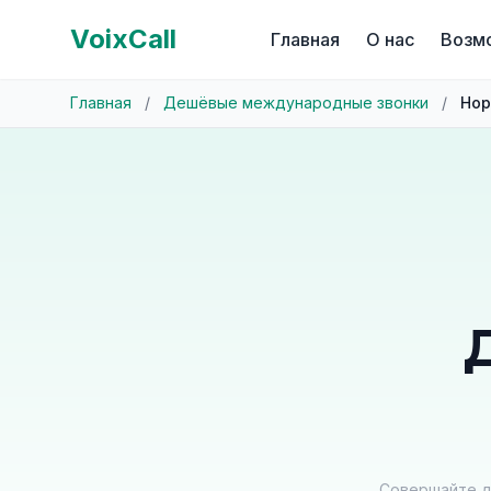
VoixCall
Главная
О нас
Возм
Главная
/
Дешёвые международные звонки
/
Нор
Совершайте д