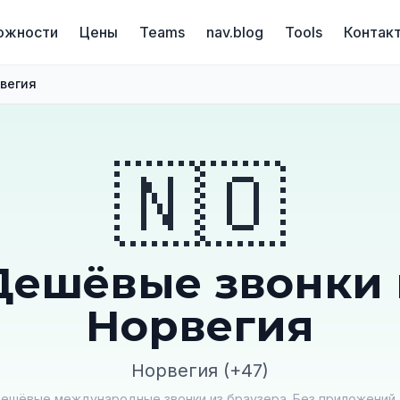
ожности
Цены
Teams
nav.blog
Tools
Контак
вегия
🇳🇴
Дешёвые звонки 
Норвегия
Норвегия (+47)
ешёвые международные звонки из браузера. Без приложений, 