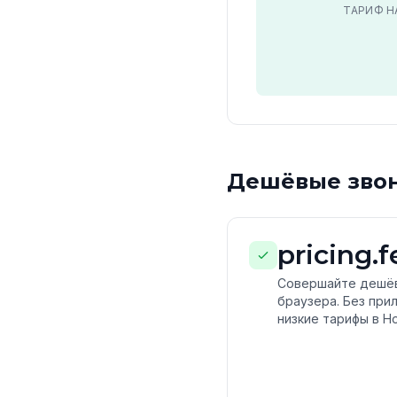
ТАРИФ Н
Дешёвые звонк
pricing.
Совершайте дешёвы
браузера. Без при
низкие тарифы в Н