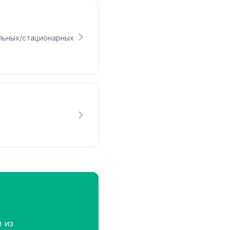
льных/стационарных
 из