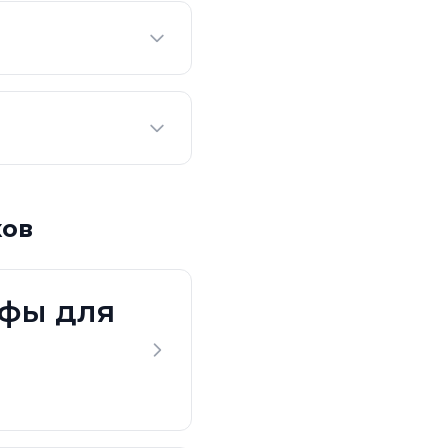
ков
ифы для