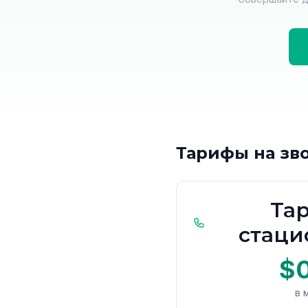
Тарифы на зв
Та
стац
$
в 