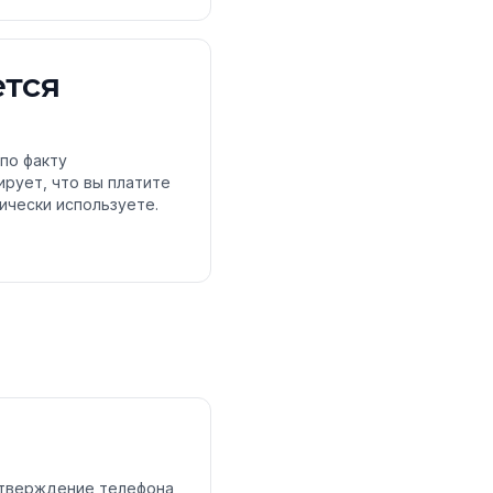
ется
по факту
ирует, что вы платите
тически используете.
одтверждение телефона