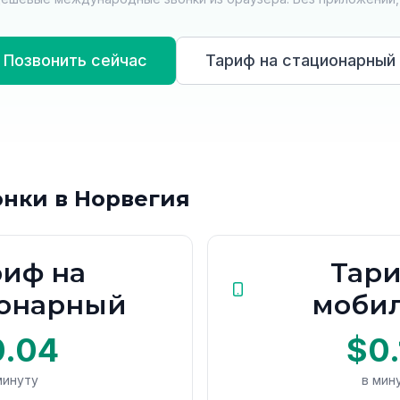
Позвонить сейчас
Тариф на стационарный
онки в Норвегия
риф на
Тари
ионарный
моби
0.04
$0.
минуту
в мин