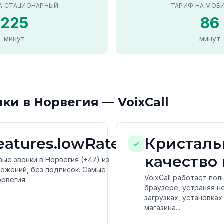
А СТАЦИОНАРНЫЙ
ТАРИФ НА МОБ
225
86
минут
минут
и в Норвегия — VoixCall
features.lowRates
Кристаль
качество 
е звонки в Норвегия (+47) из
ложений, без подписок. Самые
VoixCall работает по
орвегия.
браузере, устраняя н
загрузках, установка
магазина...