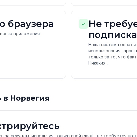
о браузера
Не требу
подписка
ановка приложения
Наша система оплаты 
использования гарант
только за то, что фак
Никаких...
ь в Норвегия
стрируйтесь
ь за секунды, используя только свой email - не требуется п