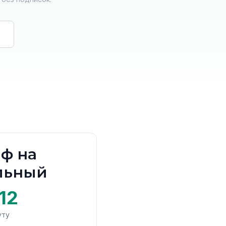
ф на
льный
12
уту