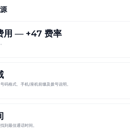
源
 — +47 费率
用。
威
号码格式、手机/座机前缀及拨号说明。
间
，找到最佳通话时间。