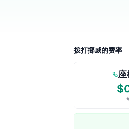
拨打挪威的费率
座
$