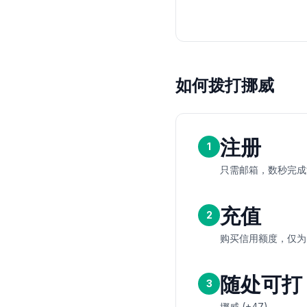
如何拨打挪威
注册
1
只需邮箱，数秒完成
充值
2
购买信用额度，仅为
随处可打
3
挪威 (+47)