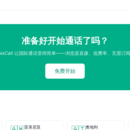
准备好开始通话了吗？
oixCall 让国际通话变得简单——浏览器直拨、低费率、无需订
免费开始
亚美尼亚
奥地利
🇦🇲
🇦🇹