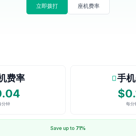
立即拨打
座机费率
机费率
手机
0.04
$0.
每分钟
每分
Save up to
71%