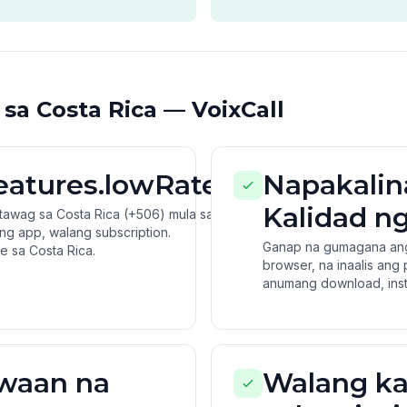
a Costa Rica — VoixCall
features.lowRates
Napakalin
Kalidad n
awag sa Costa Rica (+506) mula sa
ng app, walang subscription.
Ganap na gumagana ang
 sa Costa Rica.
browser, na inaalis ang
anumang download, instal
waan na
Walang ka