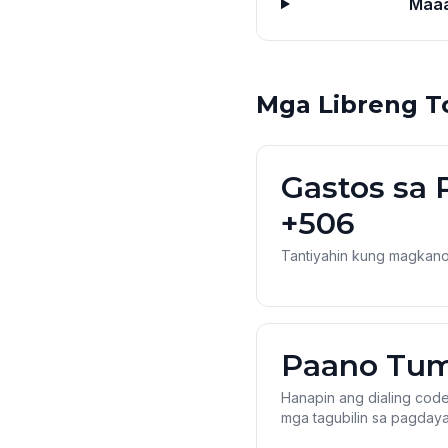
Maaa
Mga Libreng T
Gastos sa 
+506
Tantiyahin kung magkano
Paano Tum
Hanapin ang dialing code
mga tagubilin sa pagdaya