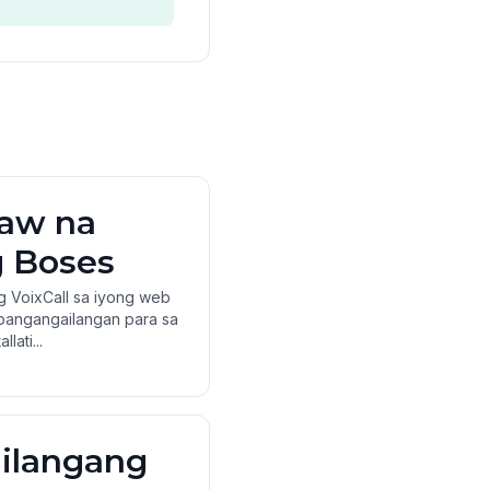
aw na
g Boses
 VoixCall sa iyong web
 pangangailangan para sa
lati...
ilangang