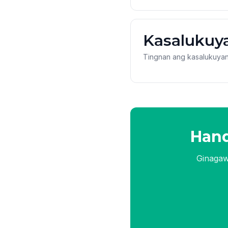
Kasalukuya
Tingnan ang kasalukuyan
Han
Ginagawa