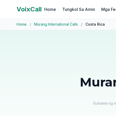
VoixCall
Home
Tungkol Sa Amin
Mga Fe
Home
/
Murang International Calls
/
Costa Rica
Muran
Gumawa ng mur