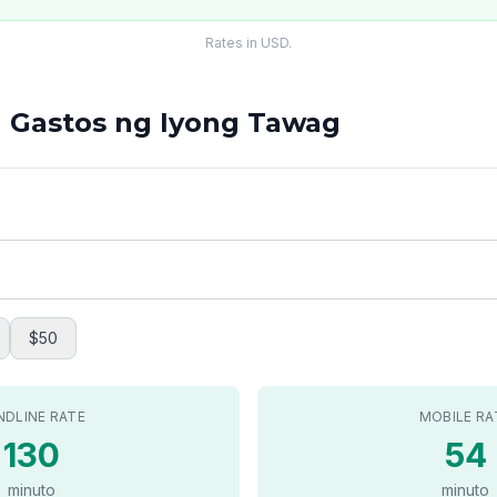
Rates in USD.
g Gastos ng Iyong Tawag
$50
NDLINE RATE
MOBILE RA
130
54
minuto
minuto