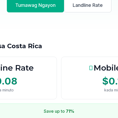
Tumawag Ngayon
Landline Rate
sa Costa Rica
ine Rate
Mobil
0.08
$0.
a minuto
kada mi
Save up to
71%