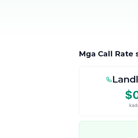
Mga Call Rate 
Landl
$
kad