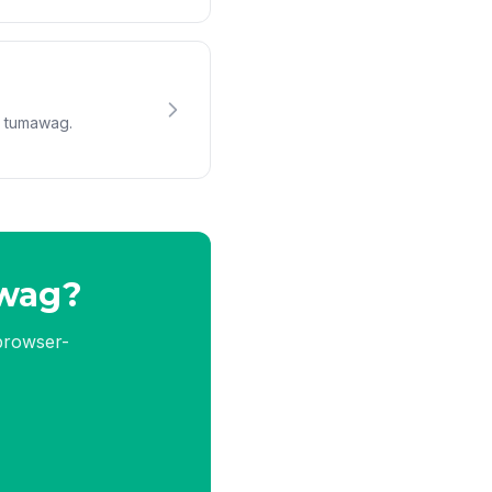
s tumawag.
wag?
 browser-