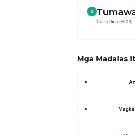
Tumawa
3
Costa Rica (+506)
Mga Madalas I
An
Magkan