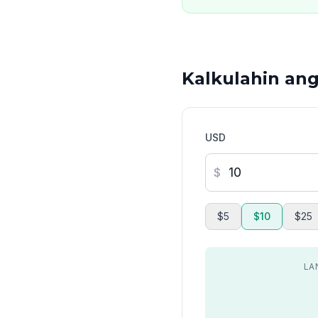
Kalkulahin an
USD
$
$5
$10
$25
LA