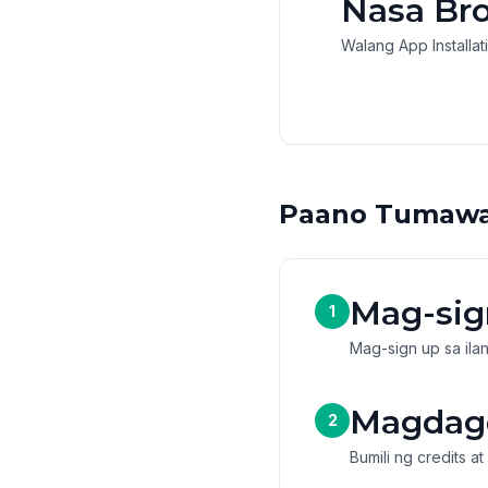
Nasa Br
Walang App Installat
Paano Tumawag
Mag-sig
1
Mag-sign up sa ila
Magdagd
2
Bumili ng credits 