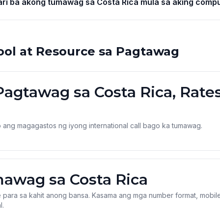
ri ba akong tumawag sa Costa Rica mula sa aking comp
ool at Resource sa Pagtawag
Pagtawag sa Costa Rica, Rates
 ang magagastos ng iyong international call bago ka tumawag.
awag sa Costa Rica
 para sa kahit anong bansa. Kasama ang mga number format, mobile/l
l.