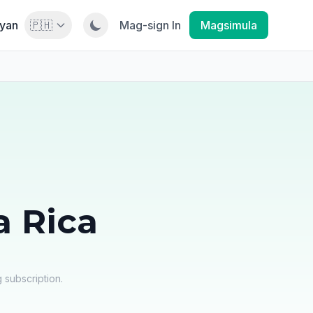
yan
🇵🇭
Mag-sign In
Magsimula
 Rica
 subscription.