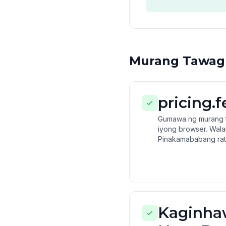
Murang Tawag s
pricing.
Gumawa ng murang t
iyong browser. Wala
Pinakamababang rate
Kaginha