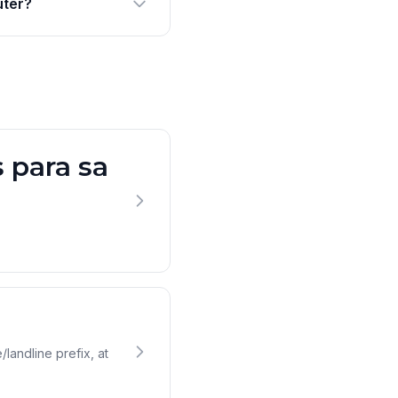
uter?
 para sa
andline prefix, at