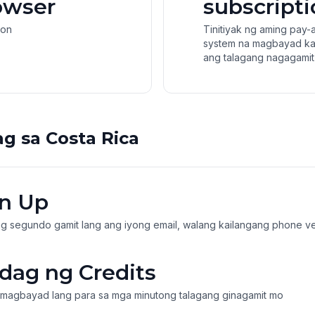
owser
subscript
ion
Tinitiyak ng aming pay-
system na magbayad ka
ang talagang nagagamit 
 sa Costa Rica
n Up
ng segundo gamit lang ang iyong email, walang kailangang phone ver
ag ng Credits
at magbayad lang para sa mga minutong talagang ginagamit mo