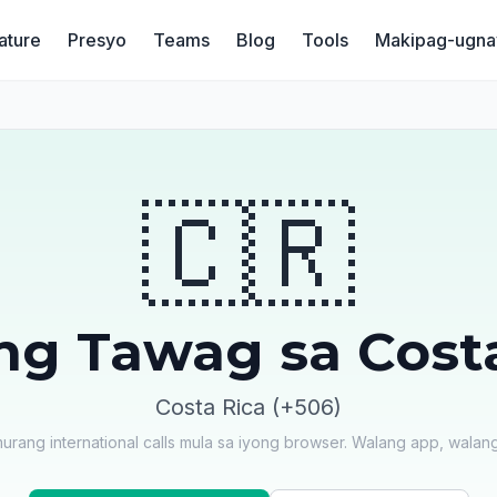
ature
Presyo
Teams
Blog
Tools
Makipag-ugna
🇨🇷
g Tawag sa Costa
Costa Rica (+506)
ang international calls mula sa iyong browser. Walang app, walang