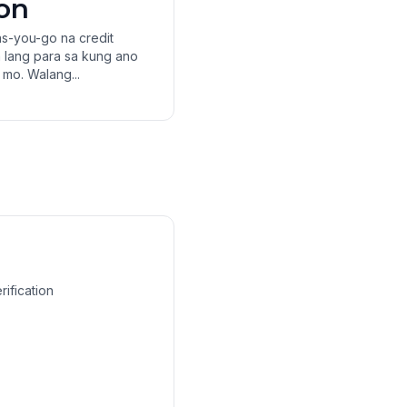
ion
as-you-go na credit
 lang para sa kung ano
mo. Walang...
ification