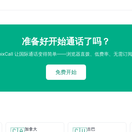
准备好开始通话了吗？
oixCall 让国际通话变得简单——浏览器直拨、低费率、无需订
免费开始
加拿大
古巴
🇨🇦
🇨🇺