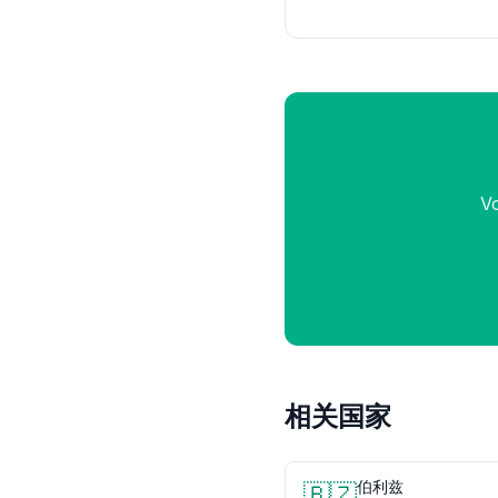
V
相关国家
伯利兹
🇧🇿