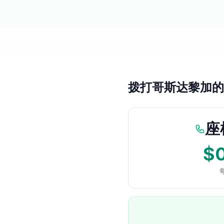
拨打哥斯达黎加的
座
$