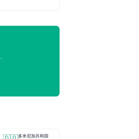
阅。
多米尼加共和国
🇩🇴