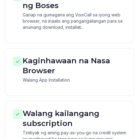
ng Boses
Ganap na gumagana ang VoixCall sa iyong web
browser, na inaalis ang pangangailangan para sa
anumang download, installati...
Kaginhawaan na Nasa
Browser
Walang App Installation
Walang kailangang
subscription
Tinitiyak ng aming pay-as-you-go na credit system
na magbayad ka lang para sa kung ano ang