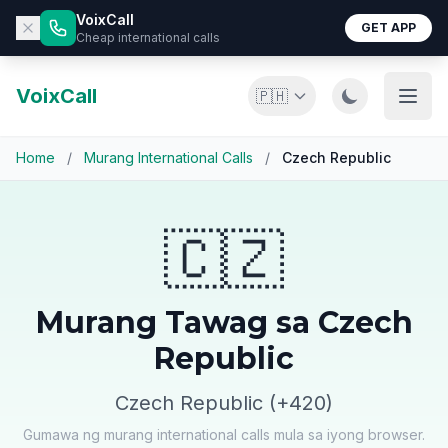
VoixCall
GET APP
Cheap international calls
VoixCall
🇵🇭
Home
/
Murang International Calls
/
Czech Republic
🇨🇿
Murang Tawag sa Czech
Republic
Czech Republic (+420)
Gumawa ng murang international calls mula sa iyong browser.