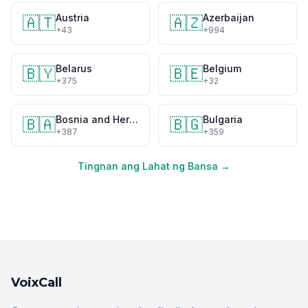
Austria
Azerbaijan
🇦🇹
🇦🇿
+43
+994
Belarus
Belgium
🇧🇾
🇧🇪
+375
+32
Bosnia and Herzegovina
Bulgaria
🇧🇦
🇧🇬
+387
+359
Tingnan ang Lahat ng Bansa →
VoixCall