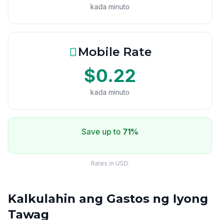
kada minuto
Mobile Rate
$0.22
kada minuto
Save up to
71%
Rates in USD.
Kalkulahin ang Gastos ng Iyong
Tawag