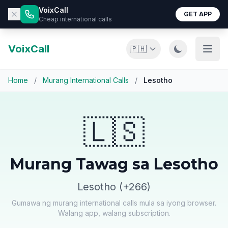
VoixCall
GET APP
Cheap international calls
VoixCall
🇵🇭
Home
/
Murang International Calls
/
Lesotho
🇱🇸
Murang Tawag sa Lesotho
Lesotho (+266)
Gumawa ng murang international calls mula sa iyong browser.
Walang app, walang subscription.