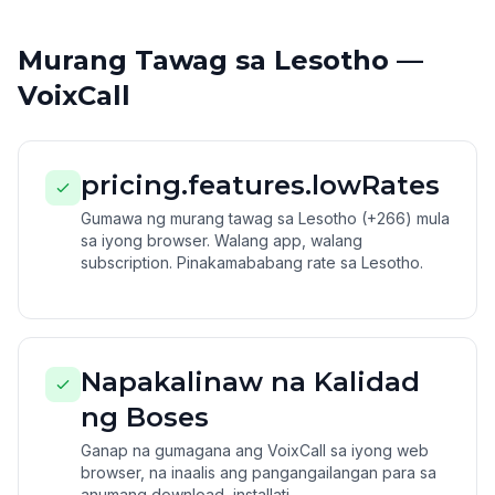
Murang Tawag sa Lesotho —
VoixCall
pricing.features.lowRates
Gumawa ng murang tawag sa Lesotho (+266) mula
sa iyong browser. Walang app, walang
subscription. Pinakamababang rate sa Lesotho.
Napakalinaw na Kalidad
ng Boses
Ganap na gumagana ang VoixCall sa iyong web
browser, na inaalis ang pangangailangan para sa
anumang download, installati...