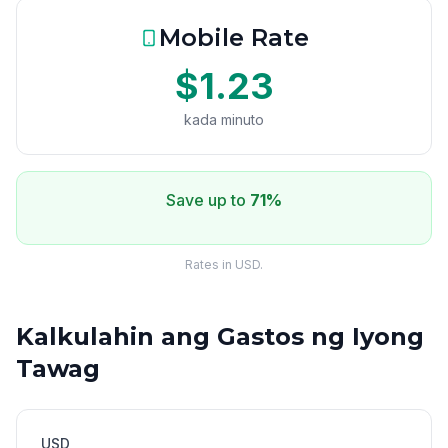
Mobile Rate
$1.23
kada minuto
Save up to
71%
Rates in USD.
Kalkulahin ang Gastos ng Iyong
Tawag
USD