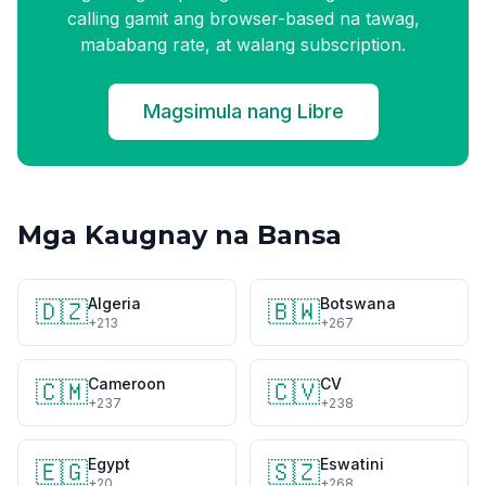
calling gamit ang browser-based na tawag,
mababang rate, at walang subscription.
Magsimula nang Libre
Mga Kaugnay na Bansa
Algeria
Botswana
🇩🇿
🇧🇼
+213
+267
Cameroon
CV
🇨🇲
🇨🇻
+237
+238
Egypt
Eswatini
🇪🇬
🇸🇿
+20
+268