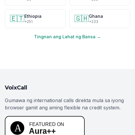
Ethiopia
Ghana
🇪🇹
🇬🇭
+251
+233
Tingnan ang Lahat ng Bansa →
VoixCall
Gumawa ng international calls direkta mula sa iyong
browser gamit ang aming flexible na credit system.