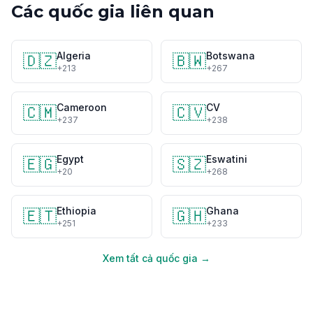
Các quốc gia liên quan
Algeria
Botswana
🇩🇿
🇧🇼
+213
+267
Cameroon
CV
🇨🇲
🇨🇻
+237
+238
Egypt
Eswatini
🇪🇬
🇸🇿
+20
+268
Ethiopia
Ghana
🇪🇹
🇬🇭
+251
+233
Xem tất cả quốc gia →