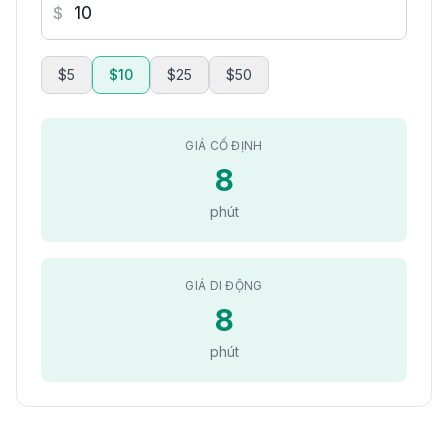
$
$5
$10
$25
$50
GIÁ CỐ ĐỊNH
8
phút
GIÁ DI ĐỘNG
8
phút