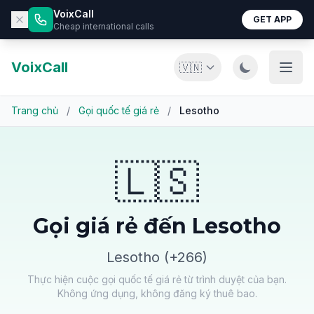
VoixCall
GET APP
Cheap international calls
VoixCall
🇻🇳
Trang chủ
/
Gọi quốc tế giá rẻ
/
Lesotho
🇱🇸
Gọi giá rẻ đến Lesotho
Lesotho (+266)
Thực hiện cuộc gọi quốc tế giá rẻ từ trình duyệt của bạn.
Không ứng dụng, không đăng ký thuê bao.