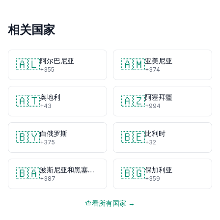
相关国家
阿尔巴尼亚
亚美尼亚
🇦🇱
🇦🇲
+355
+374
奥地利
阿塞拜疆
🇦🇹
🇦🇿
+43
+994
白俄罗斯
比利时
🇧🇾
🇧🇪
+375
+32
波斯尼亚和黑塞哥维那
保加利亚
🇧🇦
🇧🇬
+387
+359
查看所有国家 →