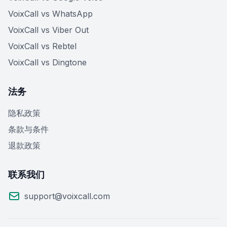
VoixCall vs WhatsApp
VoixCall vs Viber Out
VoixCall vs Rebtel
VoixCall vs Dingtone
法务
隐私政策
条款与条件
退款政策
联系我们
support@voixcall.com