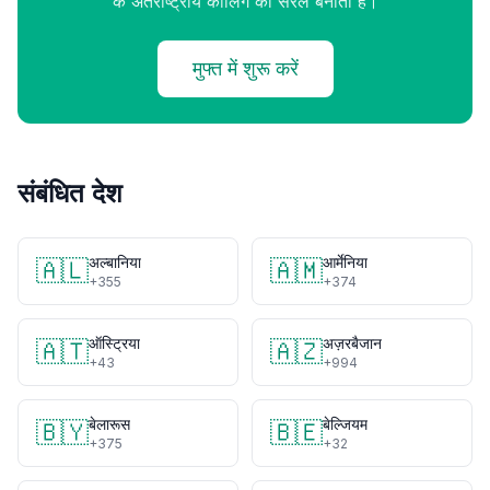
के अंतर्राष्ट्रीय कॉलिंग को सरल बनाता है।
मुफ्त में शुरू करें
संबंधित देश
अल्बानिया
आर्मेनिया
🇦🇱
🇦🇲
+355
+374
ऑस्ट्रिया
अज़रबैजान
🇦🇹
🇦🇿
+43
+994
बेलारूस
बेल्जियम
🇧🇾
🇧🇪
+375
+32