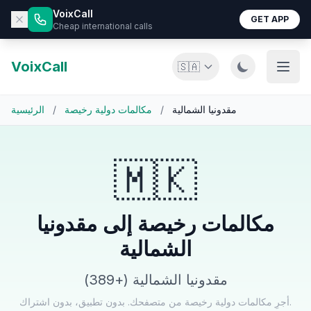
VoixCall
GET APP
Cheap international calls
VoixCall
🇸🇦
مقدونيا الشمالية
/
مكالمات دولية رخيصة
/
الرئيسية
🇲🇰
مكالمات رخيصة إلى مقدونيا
الشمالية
مقدونيا الشمالية (+389)
أجرِ مكالمات دولية رخيصة من متصفحك. بدون تطبيق، بدون اشتراك.