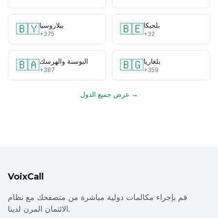
بلجيكا
بيلاروسيا
🇧🇾
🇧🇪
+375
+32
بلغاريا
البوسنة والهرسك
🇧🇦
🇧🇬
+387
+359
عرض جميع الدول →
VoixCall
قم بإجراء مكالمات دولية مباشرة من متصفحك مع نظام
الائتمان المرن لدينا.