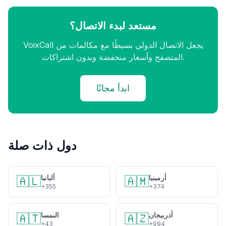
مستعد لبدء الاتصال؟
VoixCall يجعل الاتصال الدولي بسيطًا مع مكالمات من
المتصفح وأسعار منخفضة وبدون اشتراكات.
ابدأ مجانًا
دول ذات صلة
أرمينيا
ألبانيا
🇦🇱
🇦🇲
+355
+374
أذربيجان
النمسا
🇦🇹
🇦🇿
+43
+994