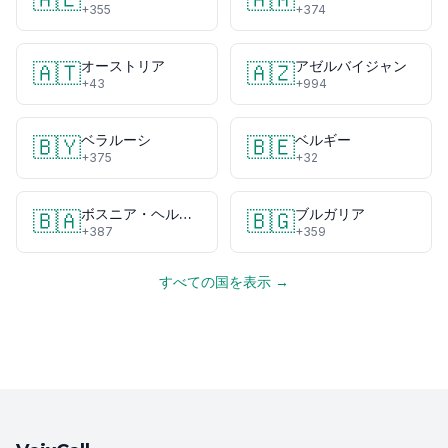
+355
+374
オーストリア
アゼルバイジャン
🇦🇹
🇦🇿
+43
+994
ベラルーシ
ベルギー
🇧🇾
🇧🇪
+375
+32
ボスニア・ヘルツェゴビナ
ブルガリア
🇧🇦
🇧🇬
+387
+359
すべての国を表示 →