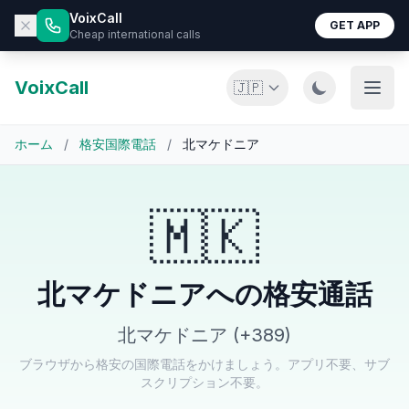
VoixCall
GET APP
Cheap international calls
VoixCall
🇯🇵
ホーム
/
格安国際電話
/
北マケドニア
🇲🇰
北マケドニアへの格安通話
北マケドニア (+389)
ブラウザから格安の国際電話をかけましょう。アプリ不要、サブ
スクリプション不要。