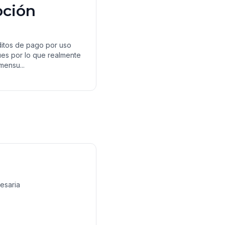
pción
ditos de pago por uso
ues por lo que realmente
mensu...
cesaria