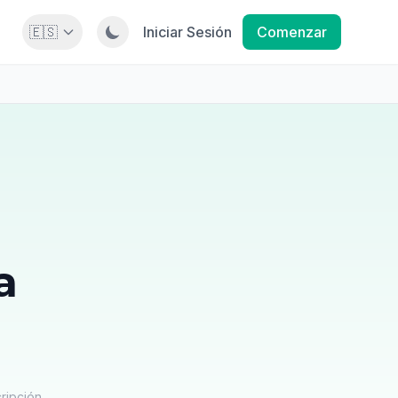
🇪🇸
Iniciar Sesión
Comenzar
a
ripción.