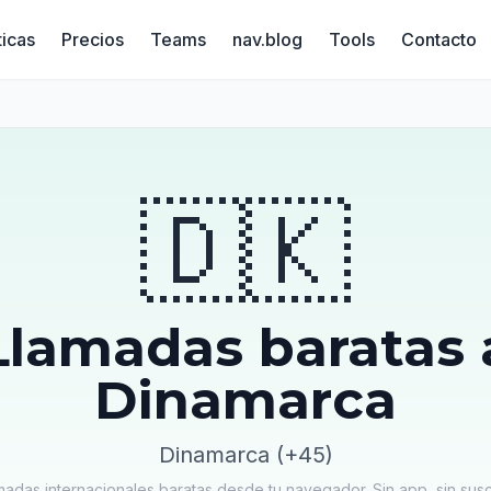
ticas
Precios
Teams
nav.blog
Tools
Contacto
a
🇩🇰
Llamadas baratas 
Dinamarca
Dinamarca (+45)
madas internacionales baratas desde tu navegador. Sin app, sin susc