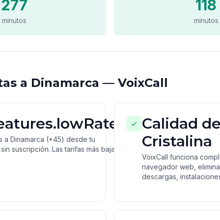
277
118
minutos
minutos
as a Dinamarca — VoixCall
features.lowRates
Calidad d
Cristalina
s a Dinamarca (+45) desde tu
sin suscripción. Las tarifas más bajas a
VoixCall funciona comp
navegador web, elimina
descargas, instalacione