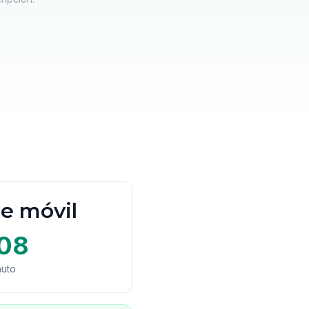
de móvil
08
nuto