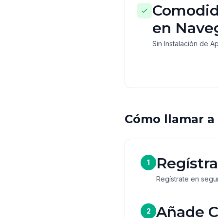
Comodid
en Nave
Sin Instalación de A
Cómo llamar a
Regístra
1
Regístrate en segun
Añade C
2