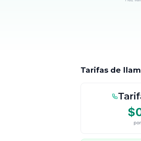
Tarifas de lla
Tarif
$
por