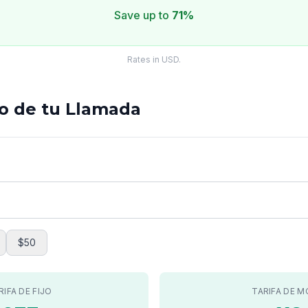
Save up to
71%
Rates in USD.
to de tu Llamada
$50
RIFA DE FIJO
TARIFA DE M