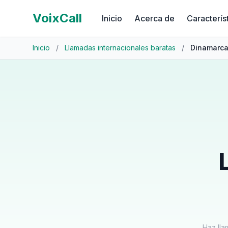
VoixCall
Inicio
Acerca de
Caracterís
Inicio
/
Llamadas internacionales baratas
/
Dinamarc
Haz lla