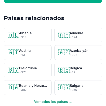
Países relacionados
Albania
Armenia
🇦🇱
🇦🇲
+355
+374
Austria
Azerbaiyán
🇦🇹
🇦🇿
+43
+994
Bielorrusia
Bélgica
🇧🇾
🇧🇪
+375
+32
Bosnia y Herzegovina
Bulgaria
🇧🇦
🇧🇬
+387
+359
Ver todos los países →