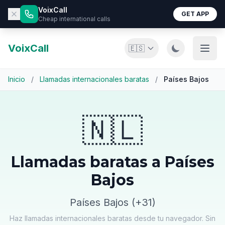
VoixCall
GET APP
Cheap international calls
VoixCall
🇪🇸
Inicio
/
Llamadas internacionales baratas
/
Países Bajos
🇳🇱
Llamadas baratas a Países
Bajos
Países Bajos (+31)
Haz llamadas internacionales baratas desde tu navegador. Sin